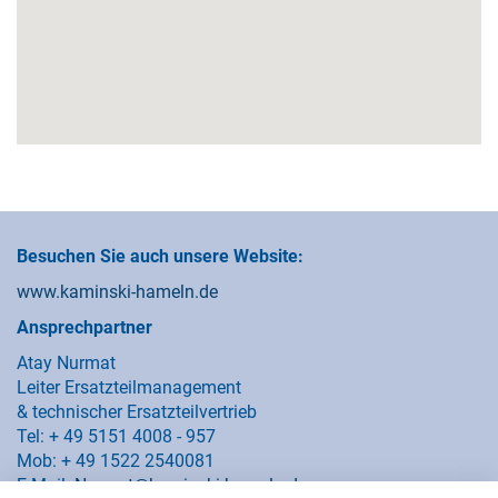
Besuchen Sie auch unsere Website:
www.kaminski-hameln.de
Ansprechpartner
Atay Nurmat
Leiter Ersatzteilmanagement
& technischer Ersatzteilvertrieb
Tel: + 49 5151 4008 - 957
Mob: + 49 1522 2540081
E-Mail:
Nurmat@kaminski-hameln.de