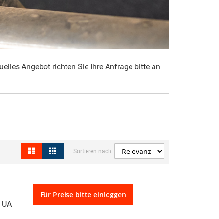
duelles Angebot richten Sie
Ihre Anfrage bitte an
Liste
Raster
Ansicht
Sortieren nach
als
Für Preise bitte einloggen
 UA