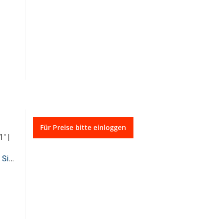
Für Preise bitte einloggen
" |
 Sie