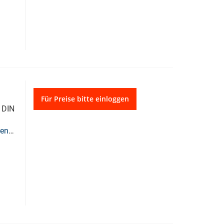
Für Preise bitte einloggen
| DIN
ren