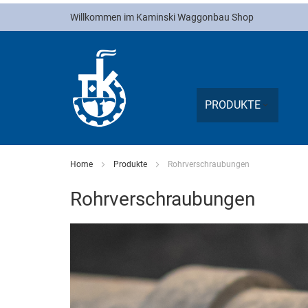
Direkt
Willkommen im Kaminski Waggonbau Shop
zum
Inhalt
PRODUKTE
Home
Produkte
Rohrverschraubungen
Rohrverschraubungen