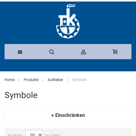
Direkt
zum
Home
Produkte
Aufkleber
Symbole
Inhalt
Symbole
+ Einschränken
Anzeigen
pro Seite