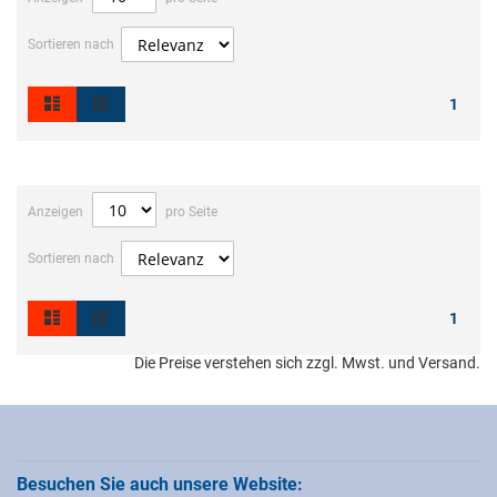
Sortieren nach
Liste
Raster
Ansicht
1
als
Anzeigen
pro Seite
Sortieren nach
Liste
Raster
Ansicht
1
als
Die Preise verstehen sich zzgl. Mwst. und Versand.
Besuchen Sie auch unsere Website: