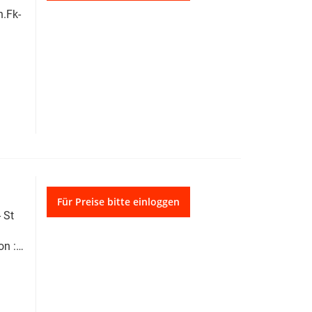
.Fk-
Für Preise bitte einloggen
 St
on :
z.B.