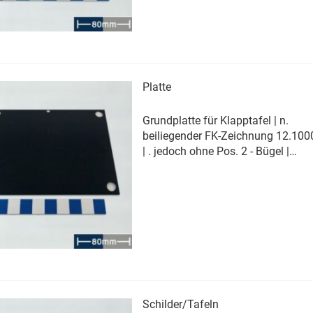
Kratzer) | keine Beulen und/oder
Aufwölbungen | keine sichtbaren
Korrosionsschäden | (lokaler
Materialabtrag)
Erfahren Sie mehr
Platte
Grundplatte für Klapptafel | n.
beiliegender FK-Zeichnung 12.100
| . jedoch ohne Pos. 2 - Bügel |
Farbgebung: Pulverbeschichtung |
Farbton RAL 9005 - glänzend
Erfa
Sie mehr
Schilder/Tafeln