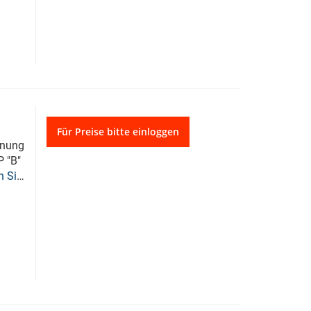
Für Preise bitte einloggen
chnung
P "B"
n Sie