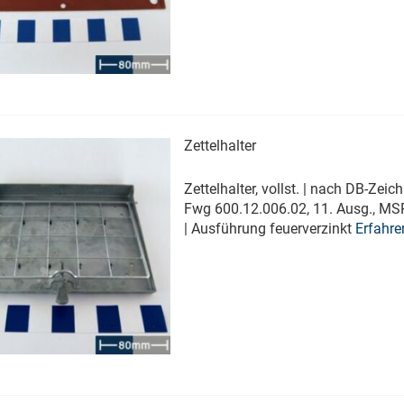
(z.B. Kratzer) | - keine Beulen,
Aufwölbungen | - keine sichtbaren
Korrosionsschäden | (lokaler
Materialabtrag)
Erfahren Sie mehr
Zettelhalter
Zettelhalter, vollst. | nach DB-Zei
Fwg 600.12.006.02, 11. Ausg., MS
| Ausführung feuerverzinkt
Erfahre
mehr