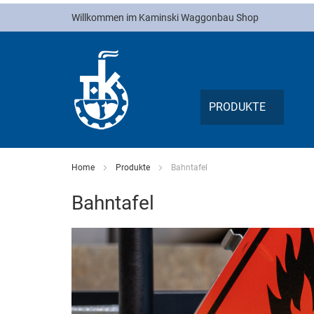
Direkt
Willkommen im Kaminski Waggonbau Shop
zum
Inhalt
PRODUKTE
Home
Produkte
Bahntafel
Bahntafel