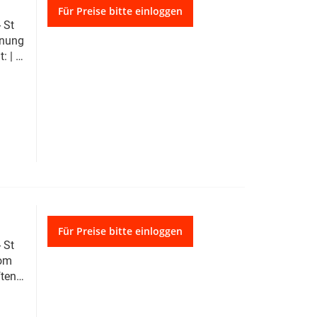
Für Preise bitte einloggen
 St
hnung
 | |
 9005
t:
ne
z.B.
Für Preise bitte einloggen
 St
vom
ten :
-
gen