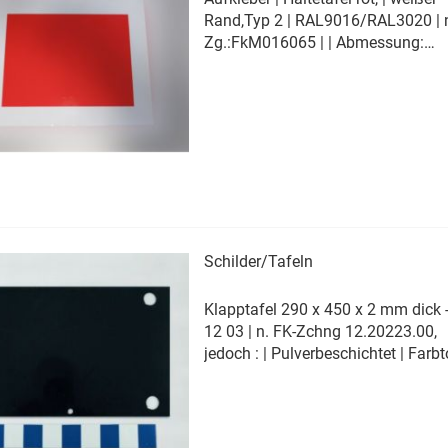
Rand,Typ 2 | RAL9016/RAL3020 | n
Zg.:FkM016065 | | Abmessung:
550x440 mm | Fertigung: Druck
Erfahren Sie mehr
Schilder/Tafeln
Klapptafel 290 x 450 x 2 mm dick -
12 03 | n. FK-Zchng 12.20223.00,
jedoch : | Pulverbeschichtet | Farbt
RAL 9005 glänzend | |
Oberflächeneigenschaft: keine
Schlieren | keine Läufer | keine
mechanischen Beschädigungen | (