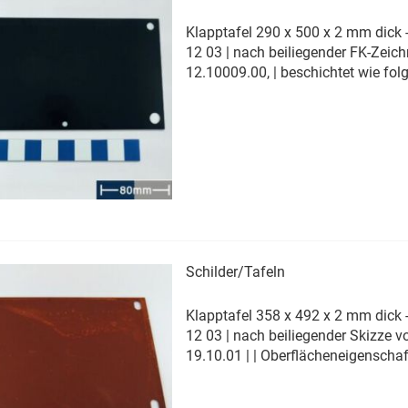
Klapptafel 290 x 500 x 2 mm dick -
12 03 | nach beiliegender FK-Zeic
12.10009.00, | beschichtet wie folgt:
Pulverbeschichtet | Farbton : RAL
glänzend | | Oberflächeneigenschaf
keine Schlieren | keine Läufer | kei
mechanischen Beschädigungen | (
Kratzer) | keine Beulen und/oder
Aufwölbungen | keine sichtbaren
Korrosionsschäden | (lokaler
Materialabtrag)
Erfahren Sie mehr
Schilder/Tafeln
Klapptafel 358 x 492 x 2 mm dick -
12 03 | nach beiliegender Skizze 
19.10.01 | | Oberflächeneigenschaf
| - keine Schlieren | - keine Läufer | 
keine mechanischen Beschädigun